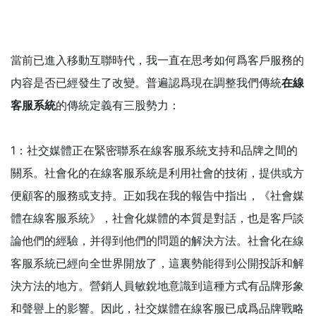
當前已進入移動互聯時代，我一直在思考如何爲客戶服務的
内容是否已經發生了改變。普遍認爲現在調整我們傳統
在線
客服系統
的傳統定義有三股勢力：
1：社交媒體正在緊密聯系在線客服系統支持和品牌之間的
關系。社會化的在線客服系統是利用社會的技術，提供或方
便顧客的服務或支持。正如我在我的報告中指出，《社會媒
體在線客服系統》，社會化媒體的本質是對話，也是客戶談
論他們的經驗，并得到他們的問題的解決方法。社會化在線
客服系統已經向全世界開放了，這裏勢能得到公開投訴和解
決方法的地方。營銷人員敏銳地意識到這種方式有品牌形象
和聲譽上的影響。因此，社交媒體在線客服已成爲品牌戰略