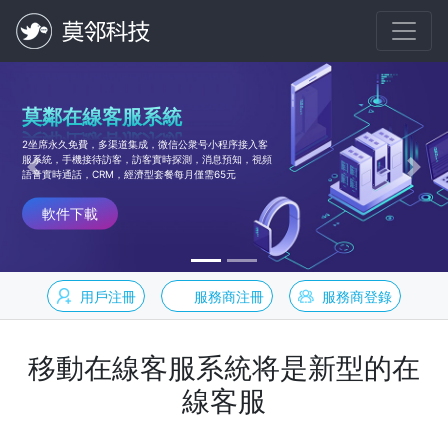
莫鄰在線客服系統
2坐席永久免費，多渠道集成，微信公衆号小程序接入客
服系統，手機接待訪客，訪客實時探測，消息預知，視頻
語音實時通話，CRM，經濟型套餐每月僅需65元
軟件下載
用戶注冊
服務商注冊
服務商登錄
移動在線客服系統将是新型的在
線客服