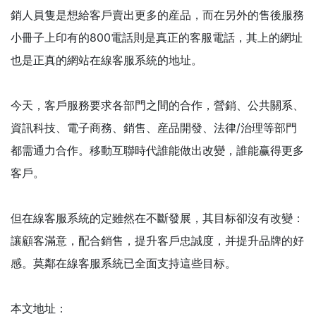
銷人員隻是想給客戶賣出更多的産品，而在另外的售後服務
小冊子上印有的800電話則是真正的客服電話，其上的網址
也是正真的網站在線客服系統的地址。
今天，客戶服務要求各部門之間的合作，營銷、公共關系、
資訊科技、電子商務、銷售、産品開發、法律/治理等部門
都需通力合作。移動互聯時代誰能做出改變，誰能赢得更多
客戶。
但在線客服系統的定雖然在不斷發展，其目标卻沒有改變：
讓顧客滿意，配合銷售，提升客戶忠誠度，并提升品牌的好
感。莫鄰在線客服系統已全面支持這些目标。
本文地址：